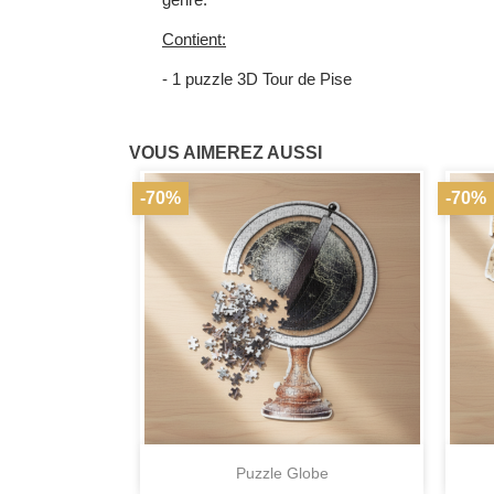
Contient:
- 1 puzzle 3D Tour de Pise
VOUS AIMEREZ AUSSI
-70%
-70%

Aperçu rapide
Puzzle Globe