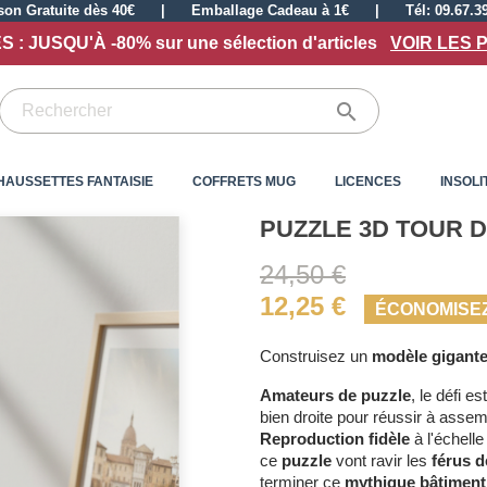
ison Gratuite dès 40€
|
Emballage Cadeau à 1€
|
Tél: 09.67.3
 : JUSQU'À -80% sur une sélection d'articles
VOIR LES 

HAUSSETTES FANTAISIE
COFFRETS MUG
LICENCES
INSOLI
PUZZLE 3D TOUR D
24,50 €
12,25 €
ÉCONOMISEZ
Construisez un
modèle gigante
Amateurs de puzzle
, le défi es
bien droite pour réussir à assem
Reproduction fidèle
à l'échell
ce
puzzle
vont ravir les
férus d
terminer ce
mythique bâtiment