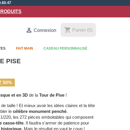
9.60.47
PRODUITS
shopping_cart

Panier
(0)
Connexion
TES
FAIT MAIN
CADEAU PERSONNALISÉ
E PISE
 50%
sque et en 3D
de la
Tour de Pise
!
t de taille ! Et mieux avoir les idées claires et la tête
bler le
célèbre monument penché
.
e 1/220, les 272 pièces emboitables qui composent
e casse-tête
. Il faudra s'armer de patience pour
 historique
. Mais le résultat en vaut le coup !