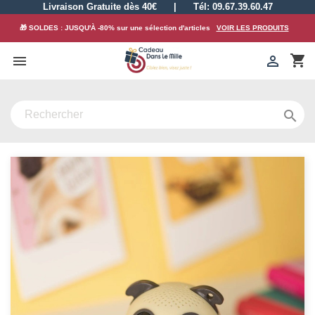
Livraison Gratuite dès 40€
|
Tél: 09.67.39.60.47
🎁 SOLDES : JUSQU'À -80% sur une sélection d'articles
VOIR LES PRODUITS
shopping_cart


