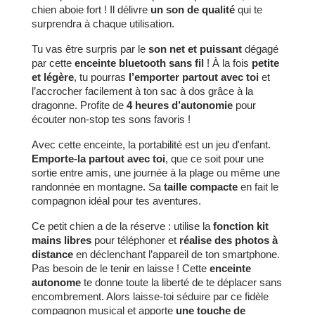
chien aboie fort ! Il délivre
un son de qualité
qui te
surprendra à chaque utilisation.
Tu vas être surpris par le
son net et puissant
dégagé
par cette
enceinte bluetooth sans fil
! À la fois
petite
et légère
, tu pourras
l’emporter partout avec toi
et
l’accrocher facilement à ton sac à dos grâce à la
dragonne. Profite de
4 heures d’autonomie
pour
écouter non-stop tes sons favoris !
Avec cette enceinte, la portabilité est un jeu d'enfant.
Emporte-la partout avec toi
, que ce soit pour une
sortie entre amis, une journée à la plage ou même une
randonnée en montagne. Sa
taille compacte
en fait le
compagnon idéal pour tes aventures.
Ce petit chien a de la réserve : utilise la
fonction kit
mains libres
pour téléphoner et
réalise des photos à
distance
en déclenchant l’appareil de ton smartphone.
Pas besoin de le tenir en laisse ! Cette
enceinte
autonome
te donne toute la liberté de te déplacer sans
encombrement. Alors laisse-toi séduire par ce fidèle
compagnon musical et apporte
une touche de